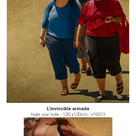
L'invincible armada
huile sue toile - 120 x120cm - n°0513