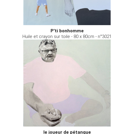
P'ti bonhomme
Huile et crayon sur toile - 80 x 80cm - n°3021
le joueur de pétanque